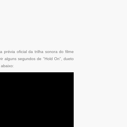
prévia oficial da trilha sonora do filme
vir alguns segundos de “Hold On”, dueto
 abaixo: