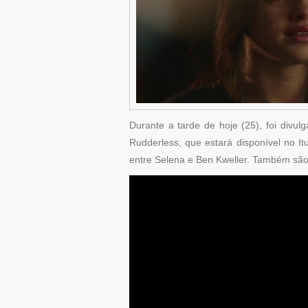
Durante a tarde de hoje (25), foi divul
Rudderless, que estará disponível no I
entre Selena e Ben Kweller. Também são e