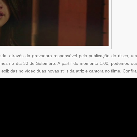
gada, através da gravadora responsável pela publicação do disco, uma 
tunes no dia 30 de Setembro. A partir do momento 1:00, podemos ou
xibidas no vídeo duas novas stills da atriz e cantora no filme. Confira