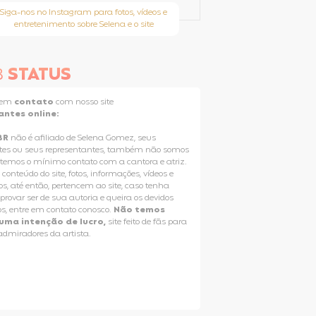
Siga-nos no Instagram para fotos, vídeos e
entretenimento sobre Selena e o site
B
STATUS
e em
contato
com nosso site
antes online:
BR
não é afiliado de Selena Gomez, seus
tes ou seus representantes, também não somos
 temos o mínimo contato com a cantora e atriz.
 conteúdo do site, fotos, informações, vídeos e
os, até então, pertencem ao site, caso tenha
rovar ser de sua autoria e queira os devidos
os, entre em contato conosco.
Não temos
uma intenção de lucro,
site feito de fãs para
 admiradores da artista.
Selena Gomez Fans For Change
T