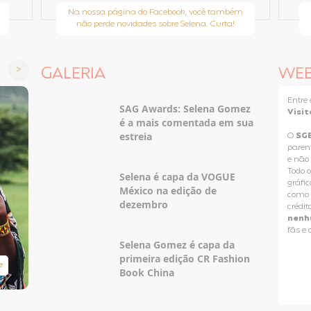
Na nossa página do Facebook, você também
não perde novidades sobre Selena. Curta!
GALERIA
WE
Entr
SAG Awards: Selena Gomez
Visit
é a mais comentada em sua
estreia
O
SG
paren
e não
Todo o
Selena é capa da VOGUE
gráfic
México na edição de
como p
dezembro
crédit
nenh
fãs e
Selena Gomez é capa da
primeira edição CR Fashion
e
Taylor Swift Brasil
Book China