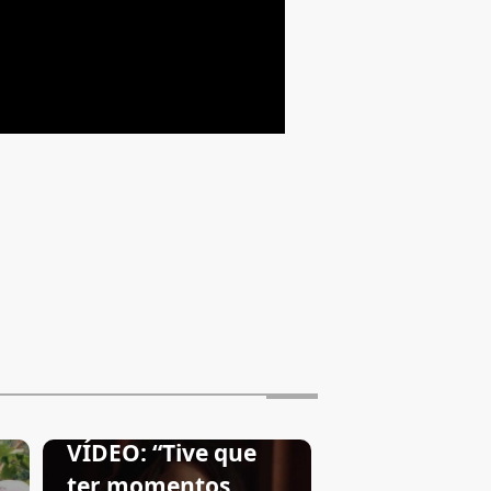
VÍDEO: “Tive que
ter momentos