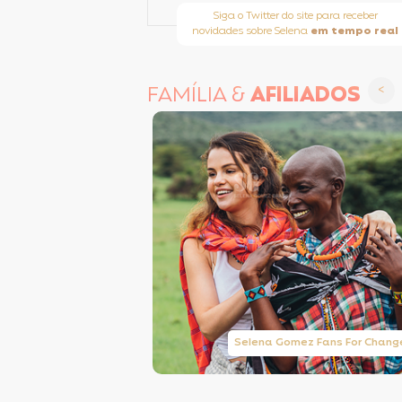
Siga o Twitter do site para receber
novidades sobre Selena
em tempo real
FAMÍLIA &
AFILIADOS
Taylor Swift Brasil
Selena Gomez Fans For Chang