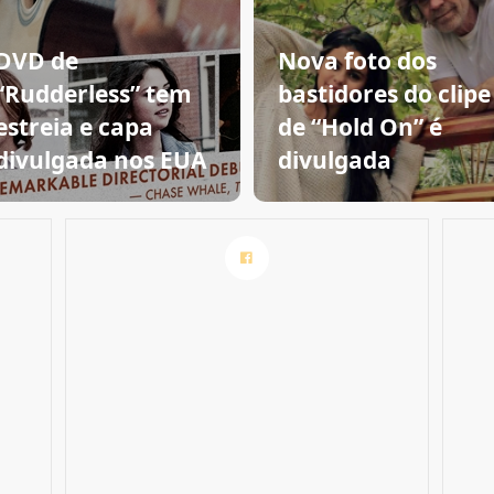
DVD de
Nova foto dos
“Rudderless” tem
bastidores do clipe
estreia e capa
de “Hold On” é
divulgada nos EUA
divulgada