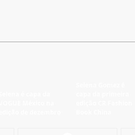
Selena Gomez é
Selena é capa da
capa da primeira
VOGUE México na
edição CR Fashion
edição de dezembro
Book China