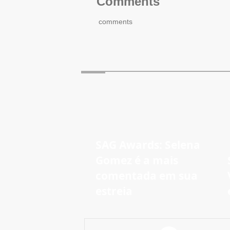
Comments
comments
SAG Awards: Selena
Gomez é a mais
comentada em sua
estreia