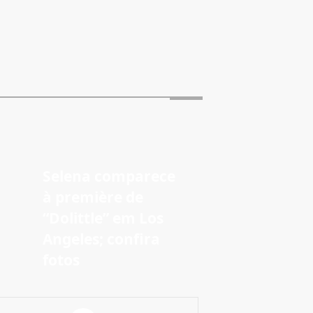
Selena comparece
à première de
“Dolittle” em Los
Angeles; confira
fotos