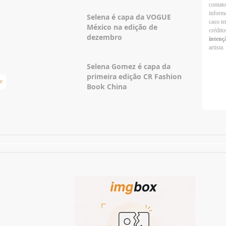
contato
informa
Selena é capa da VOGUE
caso te
México na edição de
crédito
dezembro
intenç
artista.
Selena Gomez é capa da
primeira edição CR Fashion
e
Taylor Swift Brasil
Book China