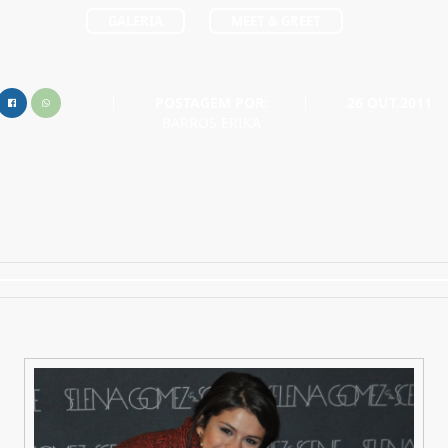
GALERIA
MEET & GREET
POSTAGEM POR:
26 OUT.2011
BARROS ERIKA