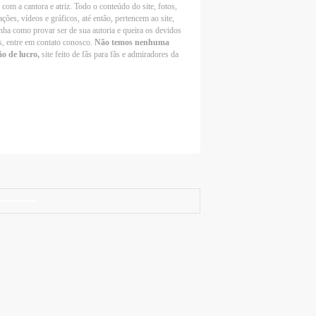
 com a cantora e atriz. Todo o conteúdo do site, fotos,
ções, vídeos e gráficos, até então, pertencem ao site,
nha como provar ser de sua autoria e queira os devidos
s, entre em contato conosco.
Não temos nenhuma
ão de lucro,
site feito de fãs para fãs e admiradores da
Selena Gomez Fans For Change