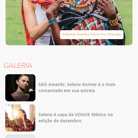
Selena Gomez Fans For Change
GALERIA
SAG Awards: Selena Gomez é a mais
comentada em sua estreia
Selena é capa da VOGUE México na
edição de dezembro