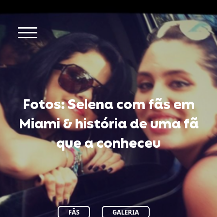
Fotos: Selena com fãs em
Miami & história de uma fã
que a conheceu
FÃS
GALERIA