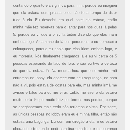
contando o quanto ela significa para mim, porque eu imaginei
que ela estaria com pressa e eu não teria tempo de dizer
tudo à ela. Eu descobri em qual hotel ela estava, então
minha mãe fez reservas para o jantar para nós duas lá pelas
5, porque eu vi que a priscilla tuitou dizendo que elas iriam
embora logo. A caminho de lá nos perdemos, e eu comecei a
enlouquecer, porque eu sabia que elas iriam embora logo, e
eu morreria. Nós finalmente chegamos lá e eu vi cerca de 5
pessoas esperando do lado de fora, então eu tive a certeza
de que ela estava lá. Na mesma hora que eu e minha irmã
entramos no lobby, ela aparece com seu segurança, na hora
não a vi, pois estava de costas para ela, mas minha irmã me
avisou e falou para eu me virar. Então me virei e ela estava
muito perto. Fiquei muito feliz por termos nos perdido, porque
se chegássemos mais cedo não teríamos a visto. Por sorte,
as únicas pessoas no lobby eram eu e minha filha, então não
estava uma bagunça. Eu corri em direção à ela, e eu estava
chorando e tremendo, pedi para tirar uma foto, e o segurança