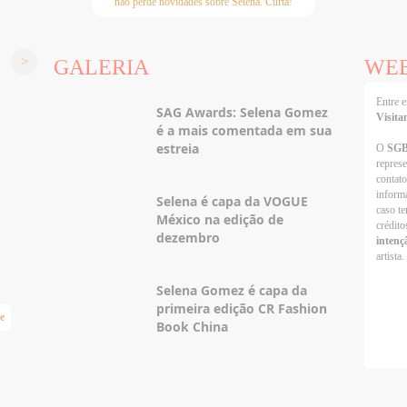
não perde novidades sobre Selena. Curta!
GALERIA
WE
Entre
SAG Awards: Selena Gomez
Visita
é a mais comentada em sua
estreia
O
SG
repres
contato
informa
Selena é capa da VOGUE
caso te
México na edição de
crédito
dezembro
intenç
artista.
Selena Gomez é capa da
primeira edição CR Fashion
e
Taylor Swift Brasil
Book China