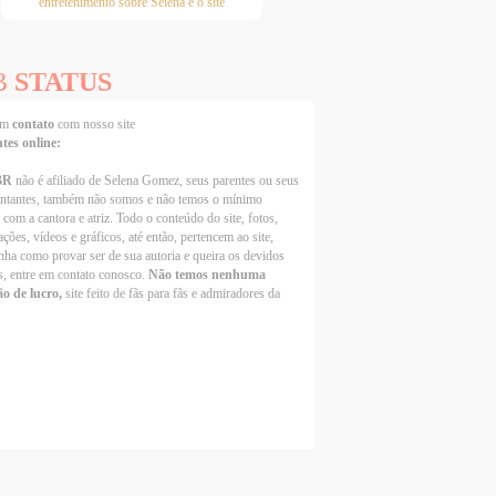
entretenimento sobre Selena e o site
B
STATUS
 em
contato
com nosso site
ntes online:
BR
não é afiliado de Selena Gomez, seus parentes ou seus
entantes, também não somos e não temos o mínimo
 com a cantora e atriz. Todo o conteúdo do site, fotos,
ções, vídeos e gráficos, até então, pertencem ao site,
nha como provar ser de sua autoria e queira os devidos
s, entre em contato conosco.
Não temos nenhuma
ão de lucro,
site feito de fãs para fãs e admiradores da
Selena Gomez Fans For Change