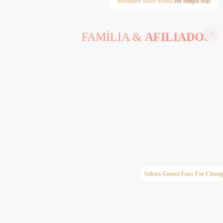
novidades sobre Selena
em tempo real
FAMÍLIA &
AFILIADOS
Taylor Swift Brasil
Selena Gomez Fans For Chang