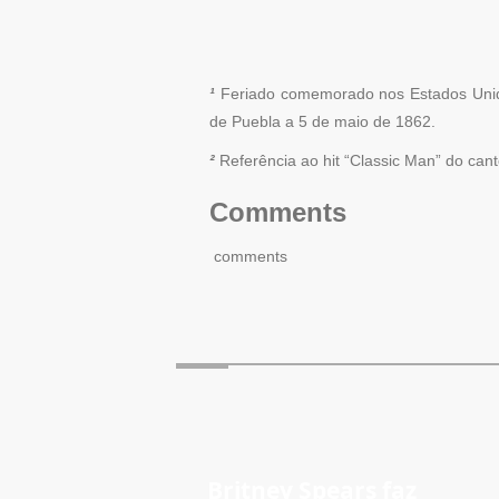
¹
Feriado comemorado nos Estados Unidos
de Puebla a 5 de maio de 1862.
²
Referência ao hit “Classic Man” do can
Comments
comments
Britney Spears faz