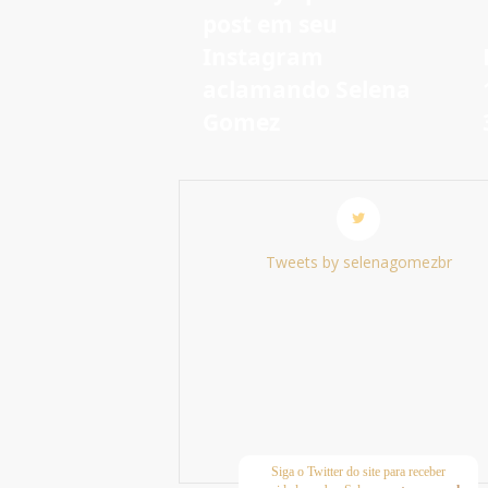
post em seu
Instagram
aclamando Selena
Gomez
Tweets by selenagomezbr
Siga o Twitter do site para receber