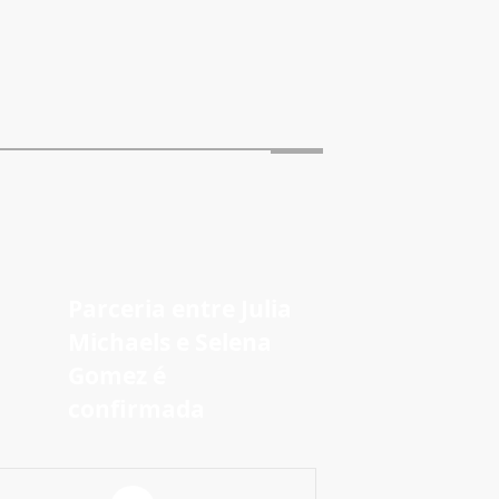
Parceria entre Julia
Michaels e Selena
Gomez é
confirmada