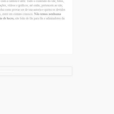
 com a cantora e atriz. Todo o conteúdo do site, fotos,
ções, vídeos e gráficos, até então, pertencem ao site,
nha como provar ser de sua autoria e queira os devidos
s, entre em contato conosco.
Não temos nenhuma
ão de lucro,
site feito de fãs para fãs e admiradores da
Selena Gomez Fans For Change