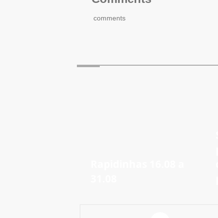
comments
Rapidinhas 16.08 a
31.08