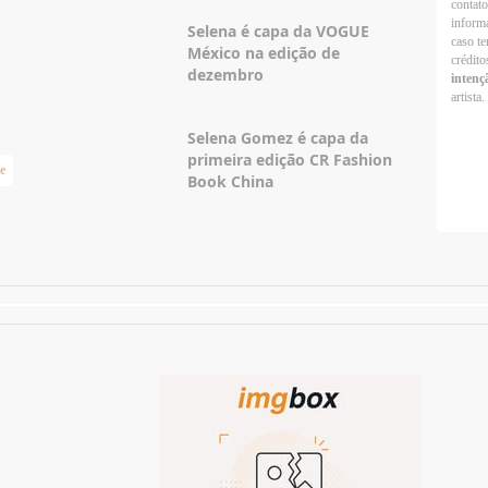
contato
informa
Selena é capa da VOGUE
caso te
México na edição de
crédito
dezembro
intenç
artista.
Selena Gomez é capa da
primeira edição CR Fashion
e
Taylor Swift Brasil
Book China