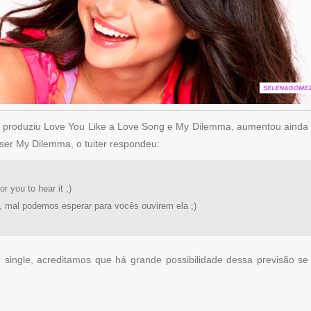
que produziu Love You Like a Love Song e My Dilemma, aumentou ainda
 ser My Dilemma, o tuiter respondeu:
r you to hear it ;)
 mal podemos esperar para vocês ouvirem ela ;)
ingle, acreditamos que há grande possibilidade dessa previsão se 