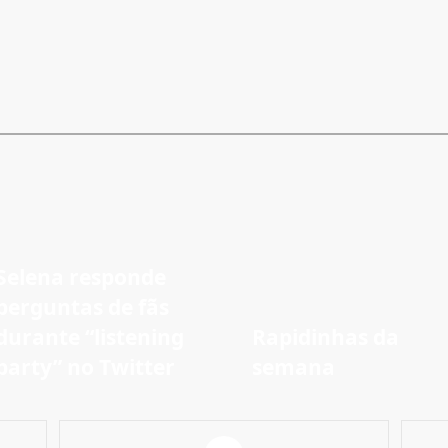
Selena responde
perguntas de fãs
durante “listening
Rapidinhas da
party” no Twitter
semana