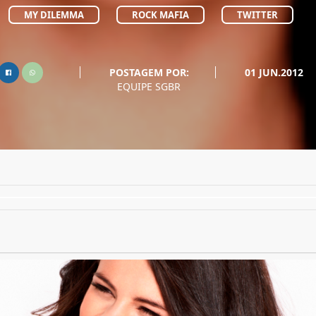
MY DILEMMA
ROCK MAFIA
TWITTER
POSTAGEM POR:
01 JUN.2012
EQUIPE SGBR