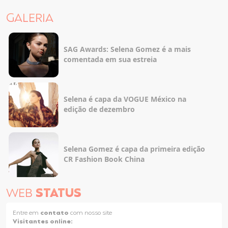
GALERIA
SAG Awards: Selena Gomez é a mais
comentada em sua estreia
Selena é capa da VOGUE México na
edição de dezembro
Selena Gomez é capa da primeira edição
CR Fashion Book China
WEB
STATUS
Entre em
contato
com nosso site
Visitantes online: