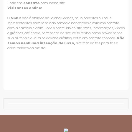
Entre em
contato
com nosso site
Visitantes online:
O
SGBR
não é afiliado de Selena Gomez, seus parentes ou seus
representantes, também não somos e não temos o mínimo contato
com a cantora e atriz. Todo o conteúdo do site, fotos, informações, vídeos
e gráficos, até então, pertencem ao site, caso tenha como provar ser de
sua autoria e queira os devidos créditos, entre em contato conosco.
Não
temos nenhuma intenção de lucro,
site feito de fãs para fãs e
admiradores da artista.