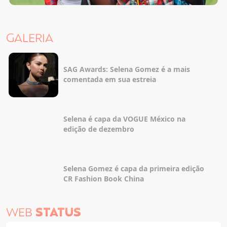
GALERIA
SAG Awards: Selena Gomez é a mais
comentada em sua estreia
Selena é capa da VOGUE México na
edição de dezembro
Selena Gomez é capa da primeira edição
CR Fashion Book China
WEB
STATUS