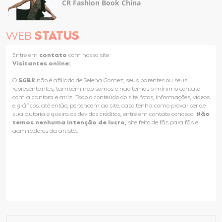
CR Fashion Book China
WEB
STATUS
Entre em
contato
com nosso site
Visitantes online:
O
SGBR
não é afiliado de Selena Gomez, seus parentes ou seus
representantes, também não somos e não temos o mínimo contato
com a cantora e atriz. Todo o conteúdo do site, fotos, informações, vídeos
e gráficos, até então, pertencem ao site, caso tenha como provar ser de
sua autoria e queira os devidos créditos, entre em contato conosco.
Não
temos nenhuma intenção de lucro,
site feito de fãs para fãs e
admiradores da artista.