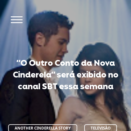
“O Outro Conto da Nova
Cinderela” será exibido no
canal SBT essa semana
ANOTHER CINDERELLA STORY
TELEVISÃO