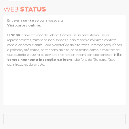
WEB
STATUS
Entre em
contato
com nosso site
Visitantes online:
O
SGBR
não é afiliado de Selena Gomez, seus parentes ou seus
representantes, também não somos e não temos o mínimo contato
com a cantora e atriz. Todo o conteúdo do site, fotos, informações, vídeos
e gráficos, até então, pertencem ao site, caso tenha como provar ser de
sua autoria e queira os devidos créditos, entre em contato conosco.
Não
temos nenhuma intenção de lucro,
site feito de fãs para fãs e
admiradores da artista.