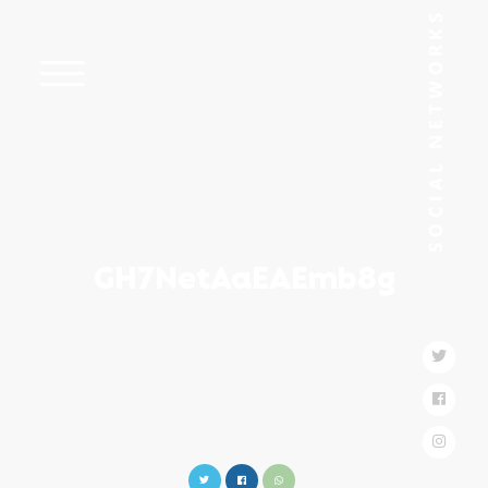
GH7NetAaEAEmb8g