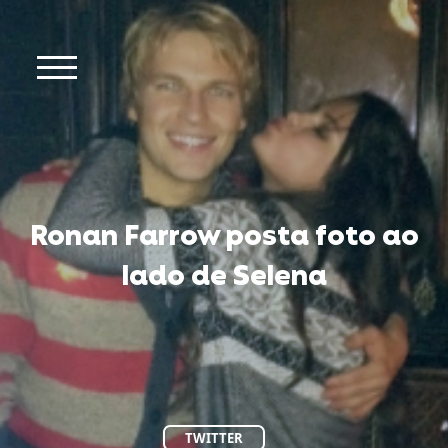
Ronan Farrow posta foto ao
lado de Selena
TWITTER