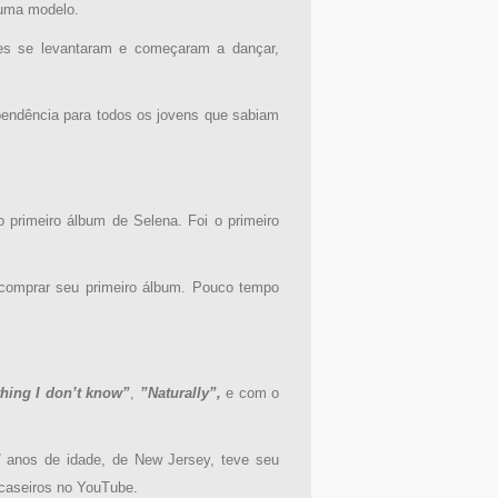
 uma modelo.
es se levantaram e começaram a dançar,
pendência para todos os jovens que sabiam
 primeiro álbum de Selena. Foi o primeiro
a comprar seu primeiro álbum. Pouco tempo
hing I don’t know”
,
”Naturally”,
e com o
7 anos de idade, de New Jersey, teve seu
 caseiros no YouTube.