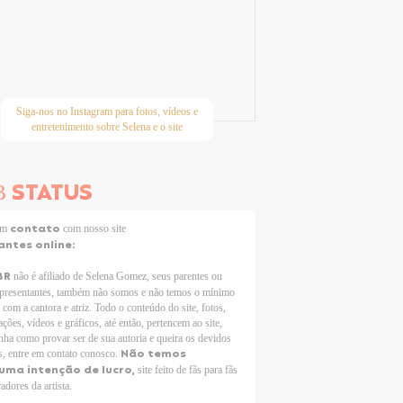
Siga-nos no Instagram para fotos, vídeos e
entretenimento sobre Selena e o site
STATUS
B
contato
 em
com nosso site
antes online:
BR
não é afiliado de Selena Gomez, seus parentes ou
epresentantes, também não somos e não temos o mínimo
 com a cantora e atriz. Todo o conteúdo do site, fotos,
ções, vídeos e gráficos, até então, pertencem ao site,
nha como provar ser de sua autoria e queira os devidos
Não temos
s, entre em contato conosco.
uma intenção de lucro,
site feito de fãs para fãs
adores da artista.