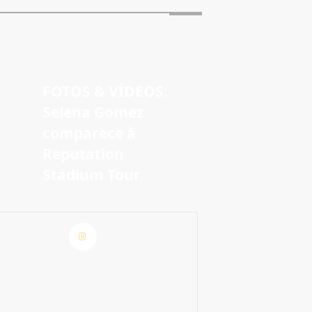
FOTOS & VÍDEOS:
Selena Gomez
comparece à
Reputation
Stadium Tour