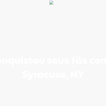
nquistou seus fãs c
Syracuse, NY