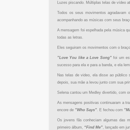
Luzes piscando. Múltiplas telas de vídeo a
Todos os seus movimentos agradavam os
acompanhando as músicas com seus braços.
A mensagem foi espelhada pela música qu
todas as letras.
Eles seguiram os movimentos com o braç
”Love You like a Love Song”
foi um es
sucesso para ela e para a banda, e ela lem
Nas telas de video, ela disse ao público
depois, sua mãe a levou junto com sua prim
Selena cantou um Medley divertido, com os
As mensagens positivas continuaram a tra
encore de
”Who Says”
. E fechou com
”M
Os jovens fãs conheciam algumas das m
primeiro álbum,
“Find Me”
, lançado em ju