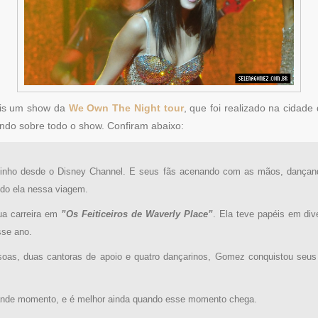
ais um show da
We Own The Night tour
, que foi realizado na cidade
ando sobre todo o show. Confiram abaixo:
inho desde o Disney Channel. E seus fãs acenando com as mãos, dançando
do ela nessa viagem.
ua carreira em
”Os Feiticeiros de Waverly Place”
. Ela teve papéis em di
sse ano.
oas, duas cantoras de apoio e quatro dançarinos, Gomez conquistou seu
rande momento, e é melhor ainda quando esse momento chega.