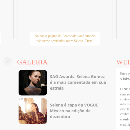
Na nossa página do Facebook, você também
não perde novidades sobre Selena. Curta!
GALERIA
WE
Entre
SAG Awards: Selena Gomez
Visit
é a mais comentada em sua
estreia
SG
O
seus r
contato
Selena é capa da VOGUE
informa
caso te
México na edição de
crédito
dezembro
nenh
e admir