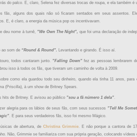
trás do palco. E, claro, Selena fez diversas trocas de roupa, e ela também é
 fãs, alguns dos quais não só ficaram sentados em seus assentos. El
 E, é claro, a energia da música pop os incentivavam.
e deu nome à turnê,
”We Own The Night”,
que foi uma declaração de inde
o ao som de
“Round & Round”.
Levantando e girando. É isso aí.
touro, todos cantaram junto.
”Falling Down”
fez as pessoas lembrarem do
brou isso à todos os fãs, que tiveram um caminho de volta à 2009.
 sobre como ela guardou todo seu dinheiro, quando ela tinha 11 anos, par
a (Priscilla), à um show de Britney Spears.
 hits de Britney. E avisou ao público
”sou a fã número 1 dela”
.
zer alegria para os lábios de seus fãs, com seus sucessos
”Tell Me Somet
agic”
. E para seus verdadeiros fãs, isso foi mesmo Mágico.
úsicas de abertura, de
Christina Grimmie
. E não porque a cantora de 1
nho. Não, Grimmie se familiariza com sua própria geração, colocando vídeos