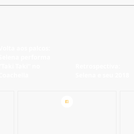
Volta aos palcos:
Selena performa
“Taki Taki” no
Retrospectiva:
Coachella
Selena e seu 2018