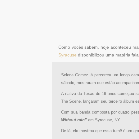
Como vocês sabem, hoje aconteceu m
Syracuse
disponibilizou uma matéria fal
Selena Gomez já percorreu um longo cam
sábado, mostraram que estão acompanhan
A nativa do Texas de 19 anos começou s
The Scene, lançaram seu terceiro álbum e
Com sua banda composta por quatro pess
Without rain”
em Syracuse, NY.
De lá, ela mostrou que essa turnê é um g