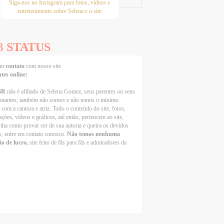
Siga-nos no Instagram para fotos, vídeos e
entretenimento sobre Selena e o site
B
STATUS
 em
contato
com nosso site
ntes online:
BR
não é afiliado de Selena Gomez, seus parentes ou seus
entantes, também não somos e não temos o mínimo
 com a cantora e atriz. Todo o conteúdo do site, fotos,
ções, vídeos e gráficos, até então, pertencem ao site,
nha como provar ser de sua autoria e queira os devidos
s, entre em contato conosco.
Não temos nenhuma
ão de lucro,
site feito de fãs para fãs e admiradores da
Selena Gomez Fans For Change