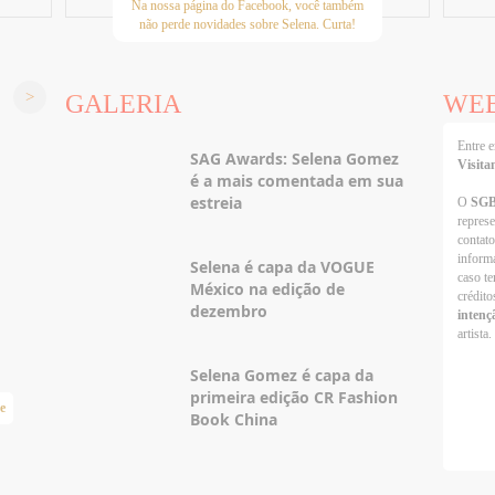
Na nossa página do Facebook, você também
não perde novidades sobre Selena. Curta!
GALERIA
WE
Entre
SAG Awards: Selena Gomez
Visita
é a mais comentada em sua
estreia
O
SG
repres
contato
informa
Selena é capa da VOGUE
caso te
México na edição de
crédito
dezembro
intenç
artista.
Selena Gomez é capa da
primeira edição CR Fashion
e
Taylor Swift Brasil
Book China