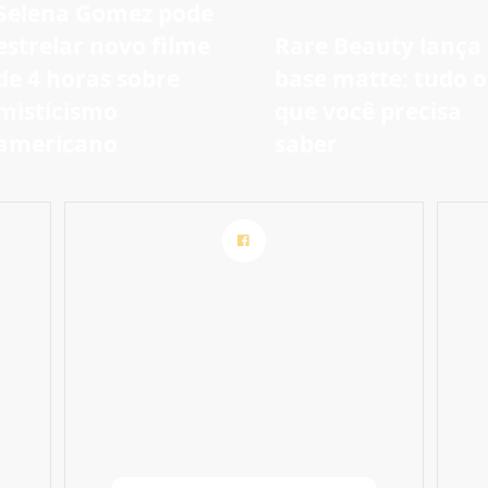
Selena Gomez pode
estrelar novo filme
Rare Beauty lança
de 4 horas sobre
base matte: tudo o
misticismo
que você precisa
americano
saber