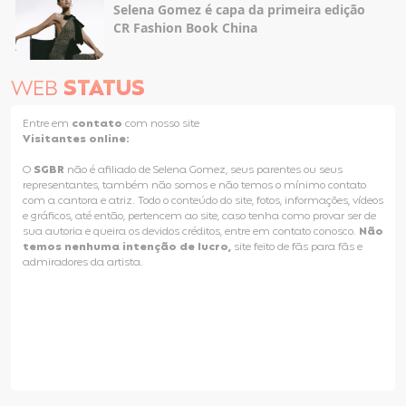
Selena Gomez é capa da primeira edição
CR Fashion Book China
WEB
STATUS
Entre em
contato
com nosso site
Visitantes online:
O
SGBR
não é afiliado de Selena Gomez, seus parentes ou seus
representantes, também não somos e não temos o mínimo contato
com a cantora e atriz. Todo o conteúdo do site, fotos, informações, vídeos
e gráficos, até então, pertencem ao site, caso tenha como provar ser de
sua autoria e queira os devidos créditos, entre em contato conosco.
Não
temos nenhuma intenção de lucro,
site feito de fãs para fãs e
admiradores da artista.