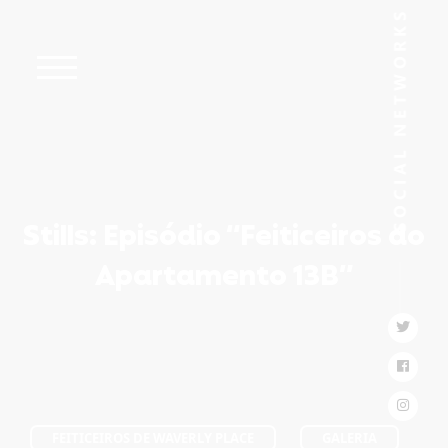
Stills: Episódio “Feiticeiros do
Apartamento 13B”
FEITICEIROS DE WAVERLY PLACE
GALERIA