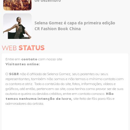
de dezembro
Selena Gomez é capa da primeira edição
CR Fashion Book China
WEB
STATUS
Entre em
contato
com nosso site
Visitantes online:
O
SGBR
não é afiliado de Selena Gomez, seus parentes ou seus
representantes, também não somos e não temos o mínimo contato com
a cantora e atriz. Todo o conteúdo do site, fotos, informações, vídeos e
gráficos, até então, pertencem ao site, caso tenha como provar ser de sua
autoria e queira os devidos créditos, entre em contato conosco.
Não
temos nenhuma intenção de lucro,
site feito de fãs para fãs e
admiradores da artista.