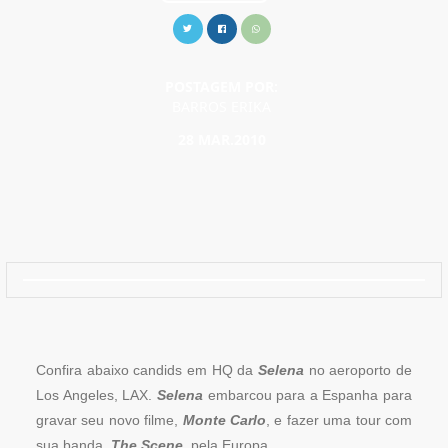
POSTAGEM POR:
BARROS ERIKA
28 MAR.2010
Confira abaixo candids em HQ da
Selena
no aeroporto de
Los Angeles, LAX.
Selena
embarcou para a Espanha para
gravar seu novo filme,
Monte Carlo
, e fazer uma tour com
sua banda,
The Scene
, pela Europa.