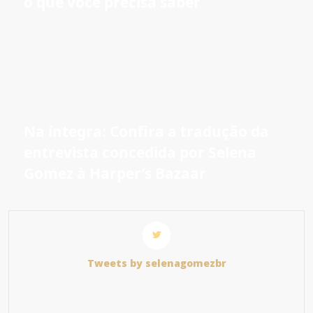
o que você precisa saber
Na íntegra: Confira a tradução da
entrevista concedida por Selena
Gomez à Harper’s Bazaar
Tweets by selenagomezbr