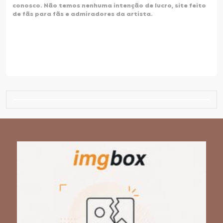
conosco.
Não temos nenhuma intenção de lucro,
site feito
de fãs para fãs e admiradores da artista.