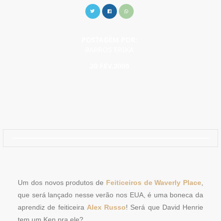
POSTAGEM POR:
BARROS ERIKA
20 FEV.2009
Um dos novos produtos de
Feiticeiros de Waverly Place
,
que será lançado nesse verão nos EUA, é uma boneca da
aprendiz de feiticeira
Alex Russo
! Será que David Henrie
tem um Ken pra ele?