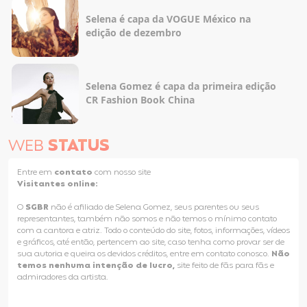
Selena é capa da VOGUE México na
edição de dezembro
Selena Gomez é capa da primeira edição
CR Fashion Book China
WEB
STATUS
Entre em
contato
com nosso site
Visitantes online:
O
SGBR
não é afiliado de Selena Gomez, seus parentes ou seus
representantes, também não somos e não temos o mínimo contato
com a cantora e atriz. Todo o conteúdo do site, fotos, informações, vídeos
e gráficos, até então, pertencem ao site, caso tenha como provar ser de
sua autoria e queira os devidos créditos, entre em contato conosco.
Não
temos nenhuma intenção de lucro,
site feito de fãs para fãs e
admiradores da artista.