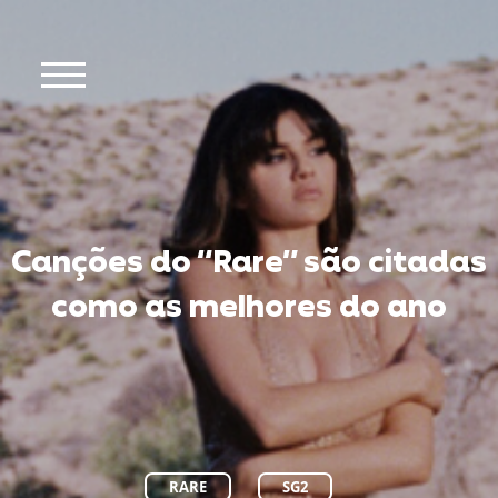
Canções do “Rare” são citadas
como as melhores do ano
RARE
SG2