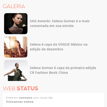
GALERIA
SAG Awards: Selena Gomez é a mais
comentada em sua estreia
Selena é capa da VOGUE México na
edição de dezembro
Selena Gomez é capa da primeira edição
CR Fashion Book China
WEB
STATUS
Entre em
contato
com nosso site
Visitantes online: