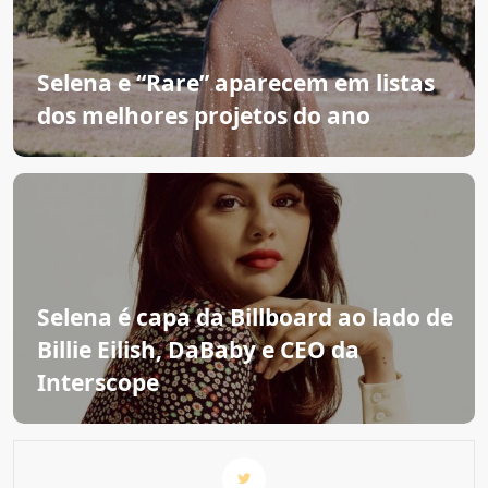
Selena e “Rare” aparecem em listas
dos melhores projetos do ano
Selena é capa da Billboard ao lado de
Billie Eilish, DaBaby e CEO da
Interscope