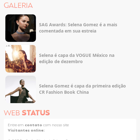
GALERIA
SAG Awards: Selena Gomez é a mais
comentada em sua estreia
Selena é capa da VOGUE México na
edição de dezembro
Selena Gomez é capa da primeira edição
CR Fashion Book China
WEB
STATUS
Entre em
contato
com nosso site
Visitantes online: