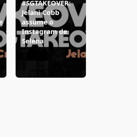
#SGTAKEOVER:
Jelani Cobb
e
assume o
Instagram de
Selena