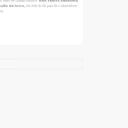
Não temos nenhuma
os, entre em contato conosco.
nção de lucro,
site feito de fãs para fãs e admiradores
sta.
Selena Gomez Fans For Change