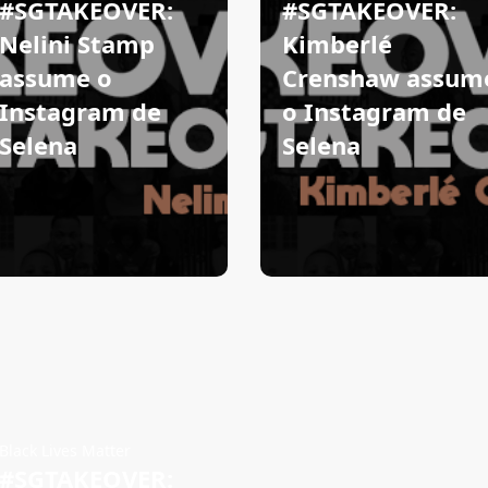
#SGTAKEOVER:
#SGTAKEOVER:
Nelini Stamp
Kimberlé
assume o
Crenshaw assum
Instagram de
o Instagram de
Selena
Selena
Black Lives Matter
#SGTAKEOVER: