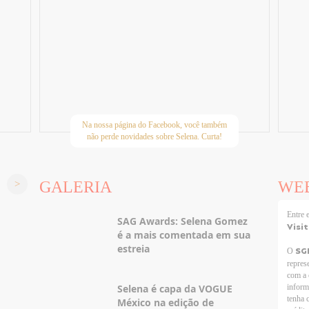
Na nossa página do Facebook, você também
não perde novidades sobre Selena. Curta!
GALERIA
WE
Entre
SAG Awards: Selena Gomez
Visi
é a mais comentada em sua
estreia
SG
O
repres
com a 
Selena é capa da VOGUE
inform
tenha 
México na edição de