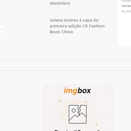
crédit
dezembro
inte
da arti
Selena Gomez é capa da
primeira edição CR Fashion
e
Taylor Swift Brasil
Book China