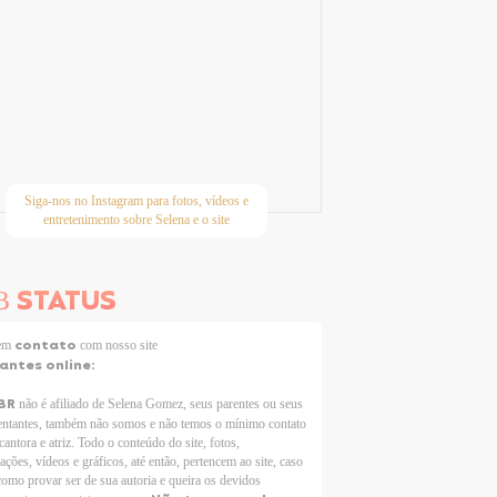
Siga-nos no Instagram para fotos, vídeos e
entretenimento sobre Selena e o site
STATUS
B
contato
 em
com nosso site
tantes online:
BR
não é afiliado de Selena Gomez, seus parentes ou seus
entantes, também não somos e não temos o mínimo contato
cantora e atriz. Todo o conteúdo do site, fotos,
ações, vídeos e gráficos, até então, pertencem ao site, caso
como provar ser de sua autoria e queira os devidos