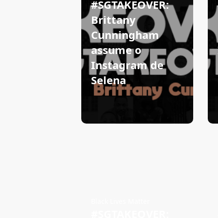
#SGTAKEOVER:
Brittany
Cunningham
assume o
Instagram de
Selena
Black Lives Matter
#SGTAKEOVER: