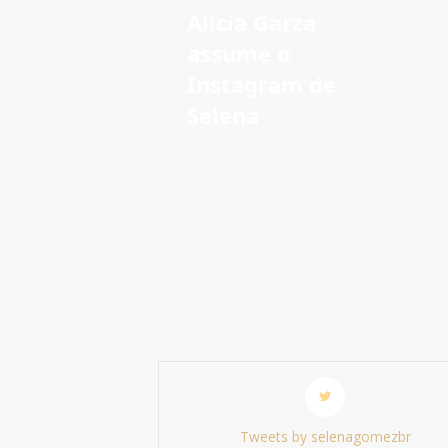
Alicia Garza
assume o
Instagram de
Selena
Tweets by selenagomezbr