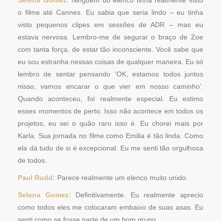
Selena Gomez:
Ninguém do elenco tinha realmente visto
o filme até Cannes. Eu sabia que seria lindo – eu tinha
visto pequenos clipes em sessões de ADR – mas eu
estava nervosa. Lembro-me de segurar o braço de Zoe
com tanta força, de estar tão inconsciente. Você sabe que
eu sou estranha nessas coisas de qualquer maneira. Eu só
lembro de sentar pensando ‘OK, estamos todos juntos
nisso, vamos encarar o que vier em nosso caminho’.
Quando aconteceu, foi realmente especial. Eu estimo
esses momentos de perto. Isso não acontece em todos os
projetos; eu sei o quão raro isso é. Eu chorei mais por
Karla. Sua jornada no filme como Emilia é tão linda. Como
ela dá tudo de si é excepcional. Eu me senti tão orgulhosa
de todos.
Paul Rudd:
Parece realmente um elenco muito unido.
Selena Gomez:
Definitivamente. Eu realmente aprecio
como todos eles me colocaram embaixo de suas asas. Eu
senti como se fosse parte de um bom grupo.