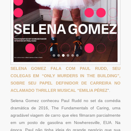
SELENA GOMEZ FALA COM PAUL RUDD, SEU
COLEGAS EM “ONLY MURDERS IN THE BUILDING”,
SOBRE SEU PAPEL DEFINIDOR DE CARREIRA NO
ACLAMADO THRILLER MUSICAL “EMILIA PÉREZ
“.
Selena Gomez conheceu Paul Rudd no set da comédia
dramática de 2016, The Fundamentals of Caring, uma
agradável viagem de carro que eles filmaram parcialmente
em um posto de gasolina em Nowheresville, EUA. Na
época, Paul não tinha ideia do grande negócio que sua