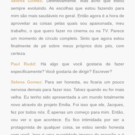
Selena Gomez:
Definitivamente. Mas acho que estou
sempre evoluindo. As escolhas que estou fazendo para
mim são mais saudáveis ​​no geral. Então agora é a hora de
aproveitar as coisas pelas quais sou apaixonada, meu
trabalho, o que quero fazer no cinema ou na TV. Parece
um momento de círculo completo. Sinto que agora estou
finalmente de pé sobre meus próprios dois pés, com
certeza.
Paul Rudd:
Há algo que você gostaria de fazer
especificamente? Você gostaria de dirigir? Escrever?
Selena Gomez:
Para ser honesta, eu ficaria um pouco
nervosa demais para fazer isso. Talvez quando eu for mais
velha. Eu tenho sido apresentada a um mundo totalmente
novo através do projeto Emilia. Foi isso que ele, Jacques,
fez por todos nós. É apenas um começo para mim. Então,
vou ver o que acontece. Eu fico intimidada por ser a
protagonista de qualquer coisa, se estou sendo honesta
com você. Isso é uma quantidade imensa de pressão e é