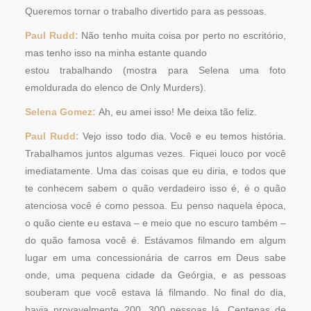
Queremos tornar o trabalho divertido para as pessoas.
Paul Rudd:
Não tenho muita coisa por perto no escritório,
mas tenho isso na minha estante quando
estou trabalhando (mostra para Selena uma foto
emoldurada do elenco de Only Murders).
Selena Gomez:
Ah, eu amei isso! Me deixa tão feliz.
Paul Rudd:
Vejo isso todo dia. Você e eu temos história.
Trabalhamos juntos algumas vezes. Fiquei louco por você
imediatamente. Uma das coisas que eu diria, e todos que
te conhecem sabem o quão verdadeiro isso é, é o quão
atenciosa você é como pessoa. Eu penso naquela época,
o quão ciente eu estava – e meio que no escuro também –
do quão famosa você é. Estávamos filmando em algum
lugar em uma concessionária de carros em Deus sabe
onde, uma pequena cidade da Geórgia, e as pessoas
souberam que você estava lá filmando. No final do dia,
havia provavelmente 200, 300 pessoas lá. Centenas de