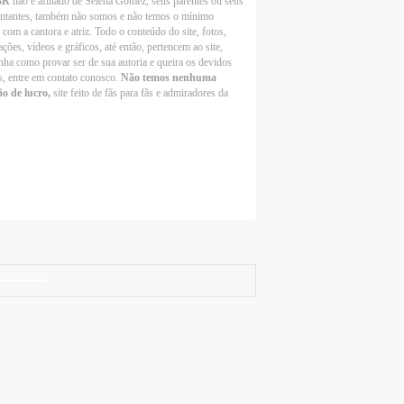
BR
não é afiliado de Selena Gomez, seus parentes ou seus
entantes, também não somos e não temos o mínimo
 com a cantora e atriz. Todo o conteúdo do site, fotos,
ções, vídeos e gráficos, até então, pertencem ao site,
nha como provar ser de sua autoria e queira os devidos
s, entre em contato conosco.
Não temos nenhuma
ão de lucro,
site feito de fãs para fãs e admiradores da
Selena Gomez Fans For Change