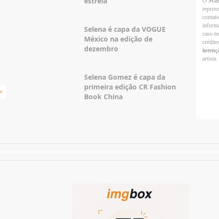
estreia
O
SG
repres
contato
informa
Selena é capa da VOGUE
caso te
México na edição de
crédito
dezembro
intenç
artista.
Selena Gomez é capa da
primeira edição CR Fashion
e
Taylor Swift Brasil
Book China