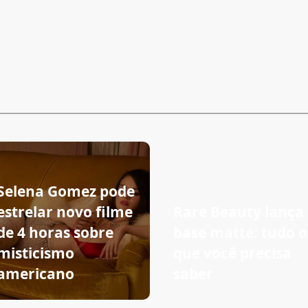
Selena Gomez pode
estrelar novo filme
Rare Beauty lança
de 4 horas sobre
base matte: tudo o
misticismo
que você precisa
americano
saber