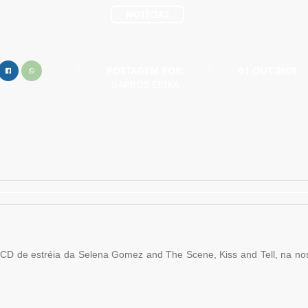
NOTÍCIAS
POSTAGEM POR:
01 OUT.2009
BARROS ERIKA
 CD de estréia da Selena Gomez and The Scene, Kiss and Tell, na noss