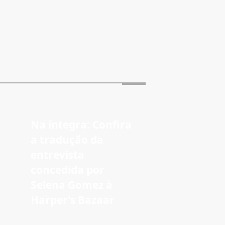
Na íntegra: Confira
a tradução da
entrevista
concedida por
Selena Gomez à
Harper’s Bazaar