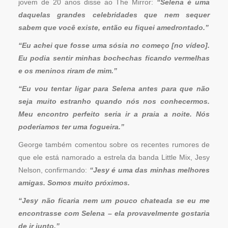
jovem de 20 anos disse ao The Mirror:
“Selena é uma
daquelas grandes celebridades que nem sequer
sabem que você existe, então eu fiquei amedrontado.”
“Eu achei que fosse uma sósia no começo [no vídeo].
Eu podia sentir minhas bochechas ficando vermelhas
e os meninos riram de mim.”
“Eu vou tentar ligar para Selena antes para que não
seja muito estranho quando nós nos conhecermos.
Meu encontro perfeito seria ir a praia a noite. Nós
poderíamos ter uma fogueira.”
George também comentou sobre os recentes rumores de
que ele está namorado a estrela da banda Little Mix, Jesy
Nelson, confirmando:
“Jesy é uma das minhas melhores
amigas. Somos muito próximos.
“Jesy não ficaria nem um pouco chateada se eu me
encontrasse com Selena – ela provavelmente gostaria
de ir junto.”