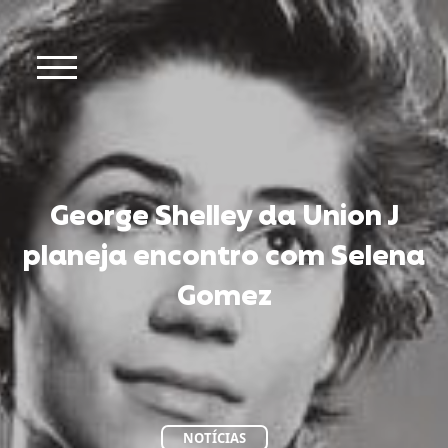
George Shelley da Union J
planeja encontro com Selena
Gomez
NOTÍCIAS