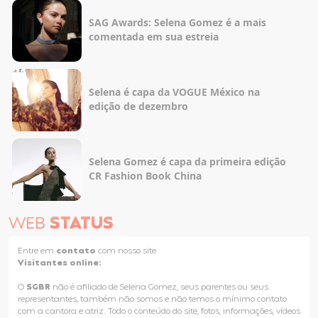
SAG Awards: Selena Gomez é a mais
comentada em sua estreia
Selena é capa da VOGUE México na
edição de dezembro
Selena Gomez é capa da primeira edição
CR Fashion Book China
WEB
STATUS
Entre em
contato
com nosso site
Visitantes online:
O
SGBR
não é afiliado de Selena Gomez, seus parentes ou seus
representantes, também não somos e não temos o mínimo contato
com a cantora e atriz. Todo o conteúdo do site, fotos, informações, vídeos