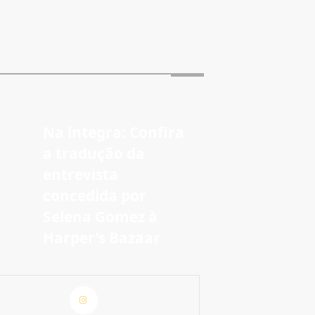
Na íntegra: Confira
a tradução da
entrevista
concedida por
Selena Gomez à
Harper’s Bazaar