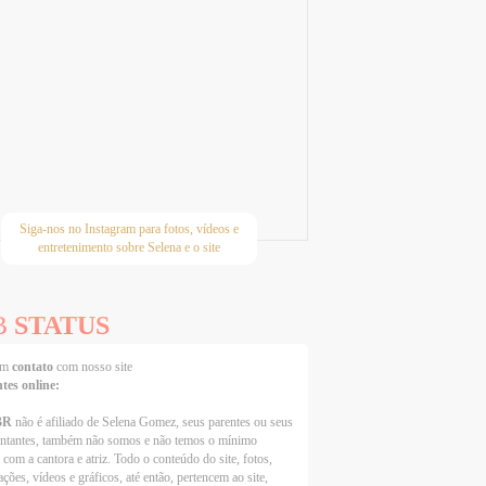
Siga-nos no Instagram para fotos, vídeos e
entretenimento sobre Selena e o site
B
STATUS
 em
contato
com nosso site
ntes online:
BR
não é afiliado de Selena Gomez, seus parentes ou seus
entantes, também não somos e não temos o mínimo
 com a cantora e atriz. Todo o conteúdo do site, fotos,
ções, vídeos e gráficos, até então, pertencem ao site,