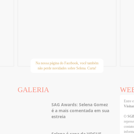
Na nossa página do Facebook, você também
não perde novidades sobre Selena. Curta!
GALERIA
WE
Entre
SAG Awards: Selena Gomez
Visita
é a mais comentada em sua
estreia
O
SG
repres
contato
informa
Selena é capa da VOGUE