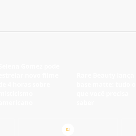
Selena Gomez pode
estrelar novo filme
Rare Beauty lança
de 4 horas sobre
base matte: tudo o
misticismo
que você precisa
americano
saber