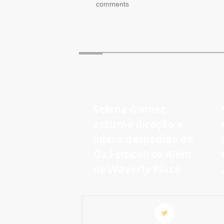
comments
Selena Gomez
assume direção e
lidera despedida de
Os Feiticeiros Além
de Waverly Place