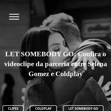
LET SOMEBODY GO: Confira o
videoclipe da parceria entre Selena
Gomez e Coldplay
CLIPES
COLDPLAY
LET SOMEBODY GO