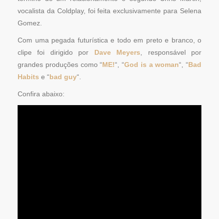
vocalista da Coldplay, foi feita exclusivamente para Selena
Gomez.
Com uma pegada futurística e todo em preto e branco, o
clipe foi dirigido por
Dave Meyers
, responsável por
grandes produções como “
ME!
“, “
God is a woman
“, “
Bad
Habits
e “
bad guy
“.
Confira abaixo: