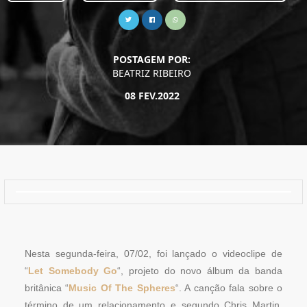
POSTAGEM POR:
BEATRIZ RIBEIRO
08 FEV.2022
Nesta segunda-feira, 07/02, foi lançado o videoclipe de
“
Let Somebody Go
“, projeto do novo álbum da banda
britânica “
Music Of The Spheres
“. A canção fala sobre o
término de um relacionamento e segundo Chris Martin,