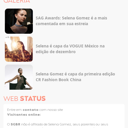
GALERIA
SAG Awards: Selena Gomez é a mais
comentada em sua estreia
Selena é capa da VOGUE México na
edição de dezembro
Selena Gomez é capa da primeira edição
CR Fashion Book China
WEB
STATUS
Entre em
contato
com nosso site
Visitantes online:
O
SGBR
não é afiliado de Selena Gomez, seus parentes ou seus