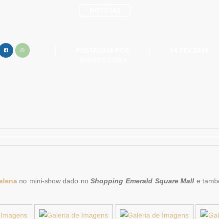
NOTÍCIAS
POSTAGEM POR:
14 FEV.2010
BARROS ERIKA
elena
no mini-show dado no
Shopping Emerald Square Mall
e també