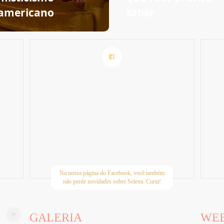
americano
saber
Na nossa página do Facebook, você também
não perde novidades sobre Selena. Curta!
GALERIA
WE