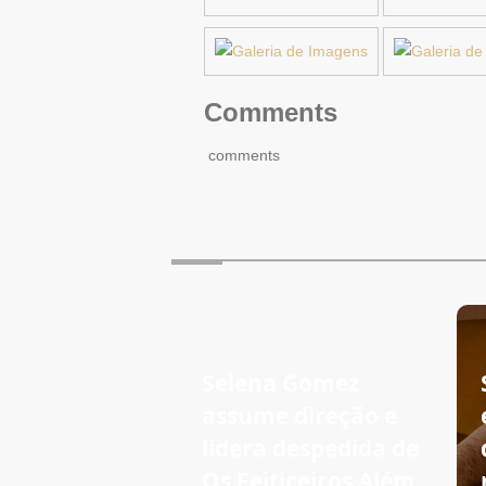
Comments
comments
Selena Gomez
assume direção e
lidera despedida de
Os Feiticeiros Além