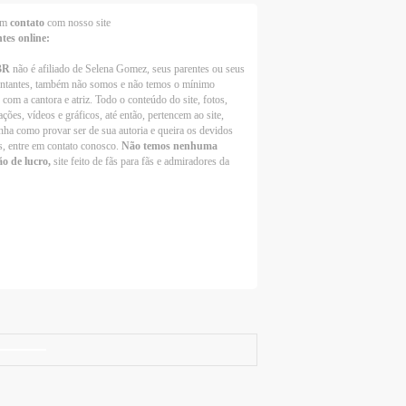
 em
contato
com nosso site
ntes online:
BR
não é afiliado de Selena Gomez, seus parentes ou seus
entantes, também não somos e não temos o mínimo
 com a cantora e atriz. Todo o conteúdo do site, fotos,
ções, vídeos e gráficos, até então, pertencem ao site,
nha como provar ser de sua autoria e queira os devidos
s, entre em contato conosco.
Não temos nenhuma
ão de lucro,
site feito de fãs para fãs e admiradores da
Selena Gomez Fans For Change