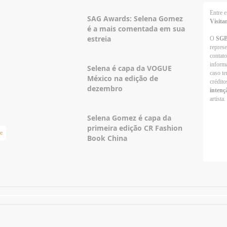
Entre
SAG Awards: Selena Gomez
Visita
é a mais comentada em sua
estreia
O
SG
repres
contato
informa
Selena é capa da VOGUE
caso te
México na edição de
crédito
dezembro
intenç
artista.
Selena Gomez é capa da
primeira edição CR Fashion
e
Taylor Swift Brasil
Book China