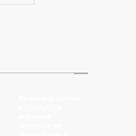
Na íntegra: Confira
a tradução da
entrevista
concedida por
Selena Gomez à