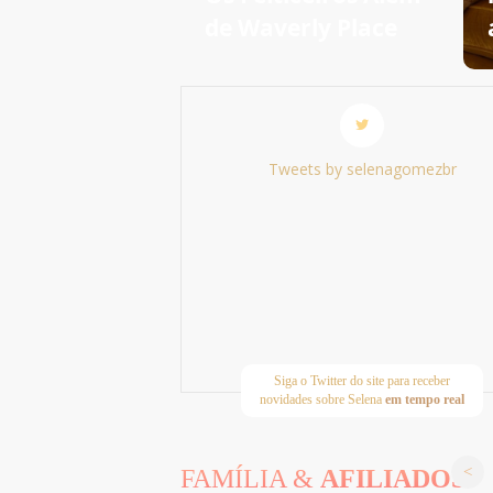
de Waverly Place
Tweets by selenagomezbr
Siga o Twitter do site para receber
novidades sobre Selena
em tempo real
FAMÍLIA &
AFILIADOS