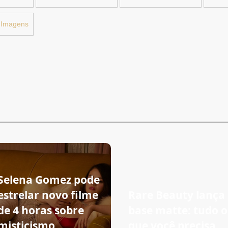
Selena Gomez pode
estrelar novo filme
Rare Beauty lança
de 4 horas sobre
base matte: tudo o
misticismo
que você precisa