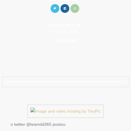
POSTAGEM POR:
EQUIPE SGBR
17 SET.2010
o twitter @teamdd365 postou: