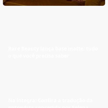
Rare Beauty lança base matte: tudo
o que você precisa saber
Na íntegra: Confira a tradução da
entrevista concedida por Selena