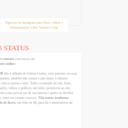
Siga-nos no Instagram para fotos, vídeos e
entretenimento sobre Selena e o site
B
STATUS
 em
contato
com nosso site
ntes online:
BR
não é afiliado de Selena Gomez, seus parentes ou seus
entantes, também não somos e não temos o mínimo
 com a cantora e atriz. Todo o conteúdo do site, fotos,
ções, vídeos e gráficos, até então, pertencem ao site,
nha como provar ser de sua autoria e queira os devidos
s, entre em contato conosco.
Não temos nenhuma
ão de lucro,
site feito de fãs para fãs e admiradores da
Selena Gomez Fans For Change