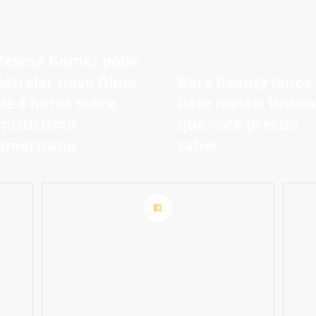
Selena Gomez pode
estrelar novo filme
Rare Beauty lança
de 4 horas sobre
base matte: tudo o
misticismo
que você precisa
americano
saber