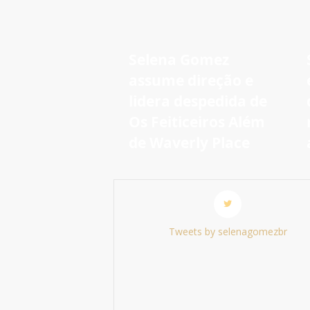
Selena Gomez
assume direção e
lidera despedida de
Os Feiticeiros Além
de Waverly Place
Tweets by selenagomezbr