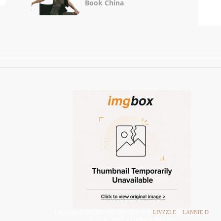
Book China
CRIAÇÃO E DESENVOLVIMENTO POR
LIVZZLE
E
LANNIE.D
© 2020 - SELENA GOMEZ BRASIL