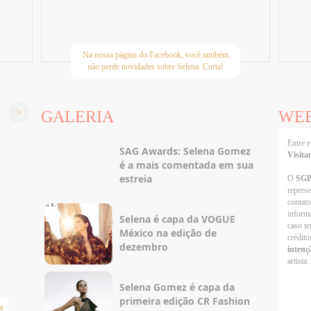
Na nossa página do Facebook, você também
não perde novidades sobre Selena. Curta!
GALERIA
WE
Entre
SAG Awards: Selena Gomez
Visita
é a mais comentada em sua
estreia
O
SG
repres
contato
informa
Selena é capa da VOGUE
caso te
México na edição de
crédito
dezembro
intenç
artista.
Selena Gomez é capa da
primeira edição CR Fashion
e
Taylor Swift Brasil