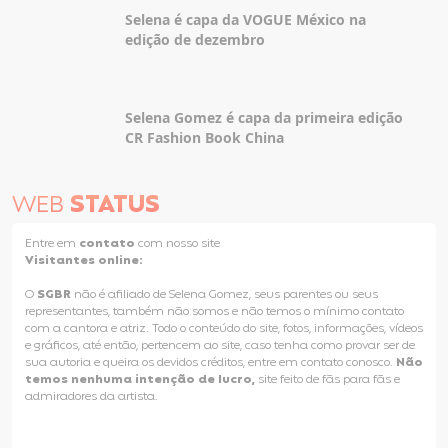
Selena é capa da VOGUE México na
edição de dezembro
Selena Gomez é capa da primeira edição
CR Fashion Book China
WEB
STATUS
Entre em
contato
com nosso site
Visitantes online:
O
SGBR
não é afiliado de Selena Gomez, seus parentes ou seus
representantes, também não somos e não temos o mínimo contato
com a cantora e atriz. Todo o conteúdo do site, fotos, informações, vídeos
e gráficos, até então, pertencem ao site, caso tenha como provar ser de
sua autoria e queira os devidos créditos, entre em contato conosco.
Não
temos nenhuma intenção de lucro,
site feito de fãs para fãs e
admiradores da artista.