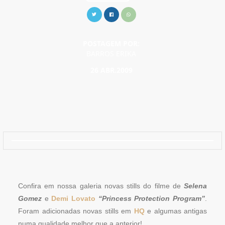
POSTAGEM POR:
BARROS ERIKA
26 ABR.2009
Confira em nossa galeria novas stills do filme de
Selena
Gomez
e
Demi Lovato
“Princess Protection Program”
.
Foram adicionadas novas stills em
HQ
e algumas antigas
numa qualidade melhor que a anterior!