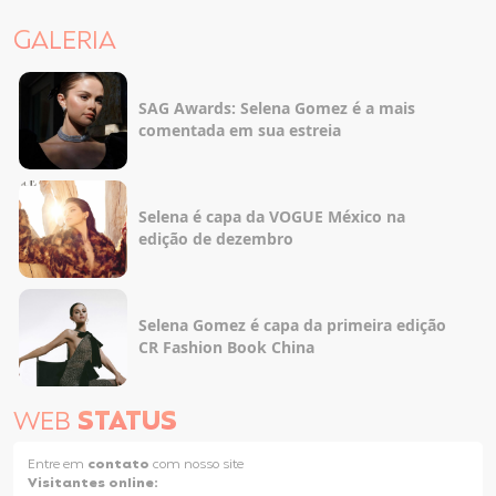
GALERIA
SAG Awards: Selena Gomez é a mais
comentada em sua estreia
Selena é capa da VOGUE México na
edição de dezembro
Selena Gomez é capa da primeira edição
CR Fashion Book China
WEB
STATUS
Entre em
contato
com nosso site
Visitantes online: