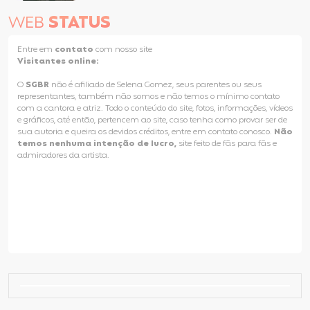
WEB
STATUS
Entre em
contato
com nosso site
Visitantes online:
O
SGBR
não é afiliado de Selena Gomez, seus parentes ou seus
representantes, também não somos e não temos o mínimo contato
com a cantora e atriz. Todo o conteúdo do site, fotos, informações, vídeos
e gráficos, até então, pertencem ao site, caso tenha como provar ser de
sua autoria e queira os devidos créditos, entre em contato conosco.
Não
temos nenhuma intenção de lucro,
site feito de fãs para fãs e
admiradores da artista.