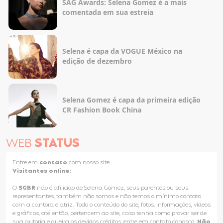
SAG Awards: Selena Gomez é a mais
comentada em sua estreia
Selena é capa da VOGUE México na
edição de dezembro
Selena Gomez é capa da primeira edição
CR Fashion Book China
WEB
STATUS
Entre em
contato
com nosso site
Visitantes online:
O
SGBR
não é afiliado de Selena Gomez, seus parentes ou seus
representantes, também não somos e não temos o mínimo contato
com a cantora e atriz. Todo o conteúdo do site, fotos, informações, vídeos
e gráficos, até então, pertencem ao site, caso tenha como provar ser de
sua autoria e queira os devidos créditos, entre em contato conosco.
Não