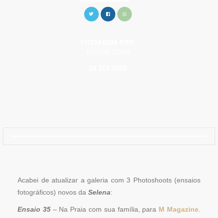
POSTAGEM POR:
EQUIPE SGBR
26 SET.2008
Acabei de atualizar a galeria com 3 Photoshoots (ensaios
fotográficos) novos da
Selena
:
Ensaio 35
– Na Praia com sua família, para
M Magazine
.