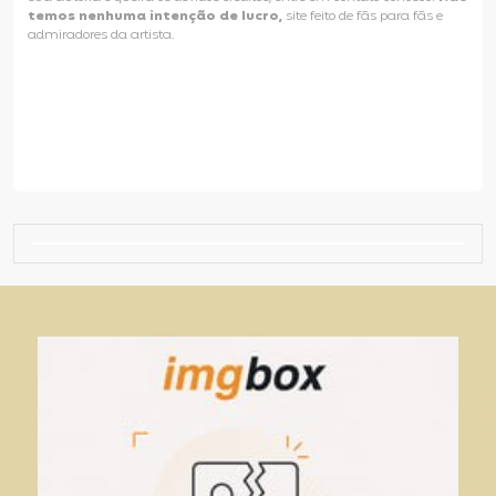
temos nenhuma intenção de lucro,
site feito de fãs para fãs e
admiradores da artista.