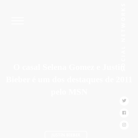
O casal Selena Gomez e Justin
Bieber é um dos destaques de 2011
pelo MSN
JUSTIN BIEBER