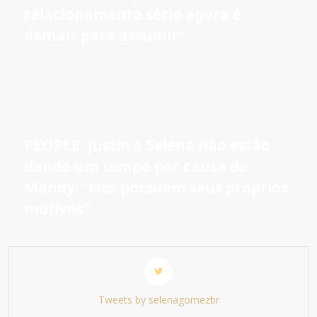
relacionamento sério agora é
demais para assumir”
PEOPLE: Justin e Selena não estão
dando um tempo por causa de
Mandy: “eles possuem seus próprios
motivos”
Tweets by selenagomezbr