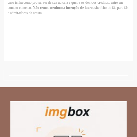
caso tenha como provar ser de sua autoria e queira os devidos créditos, entre em
contato conosco.
Não temos nenhuma intenção de lucro,
site feito de fãs para fãs
e admiradores da artista.