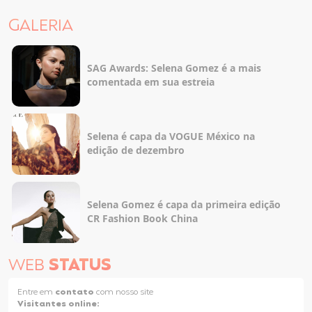
GALERIA
SAG Awards: Selena Gomez é a mais
comentada em sua estreia
Selena é capa da VOGUE México na
edição de dezembro
Selena Gomez é capa da primeira edição
CR Fashion Book China
WEB
STATUS
Entre em
contato
com nosso site
Visitantes online: