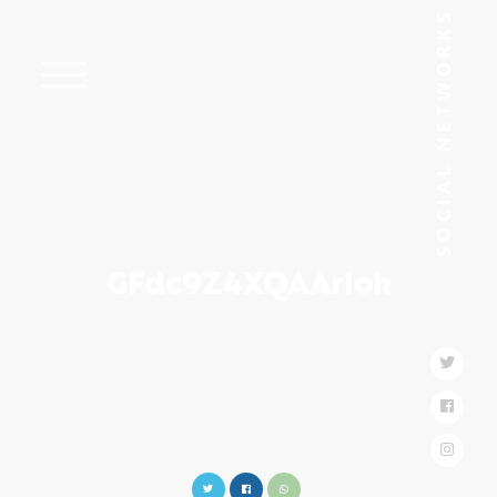
GFdc9Z4XQAArIok