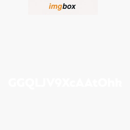
GGQLJV9XcAAtOhk