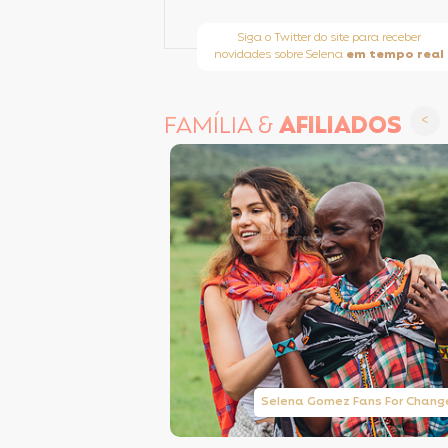
Siga o Twitter do site para receber
novidades sobre Selena
em tempo real
FAMÍLIA &
AFILIADOS
Taylor Swift Brasil
Selena Gomez Fans For Chang