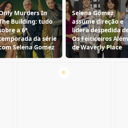
Only Murders In
Selena Gomez
The Building: tudo
assume direção e
sobre a 6ª
lidera despedida d
temporada da série
Os Feiticeiros Alé
com Selena Gomez
de Waverly Place