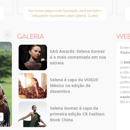
Na nossa página do Facebook, você também
não perde novidades sobre Selena. Curta!
GALERIA
WE
Entr
SAG Awards: Selena Gomez
Visit
é a mais comentada em sua
estreia
O
SG
paren
e não
Todo o
Selena é capa da VOGUE
gráfic
México na edição de
como p
dezembro
crédit
nenh
fãs e
Selena Gomez é capa da
primeira edição CR Fashion
e
Taylor Swift Brasil
Book China