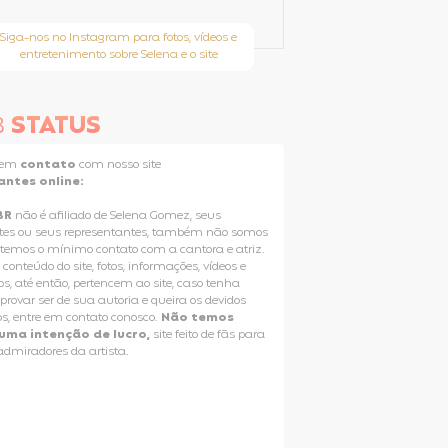
Siga-nos no Instagram para fotos, vídeos e
entretenimento sobre Selena e o site
B
STATUS
e em
contato
com nosso site
antes online:
BR
não é afiliado de Selena Gomez, seus
tes ou seus representantes, também não somos
 temos o mínimo contato com a cantora e atriz.
 conteúdo do site, fotos, informações, vídeos e
os, até então, pertencem ao site, caso tenha
rovar ser de sua autoria e queira os devidos
os, entre em contato conosco.
Não temos
uma intenção de lucro,
site feito de fãs para
 admiradores da artista.
Selena Gomez Fans For Change
T