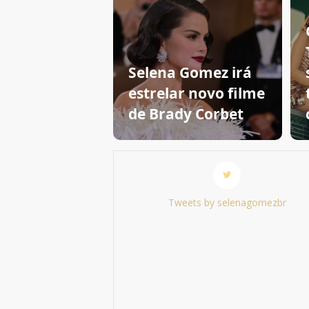
Selena Gomez irá
estrelar novo filme
de Brady Corbet
Tweets by selenagomezbr