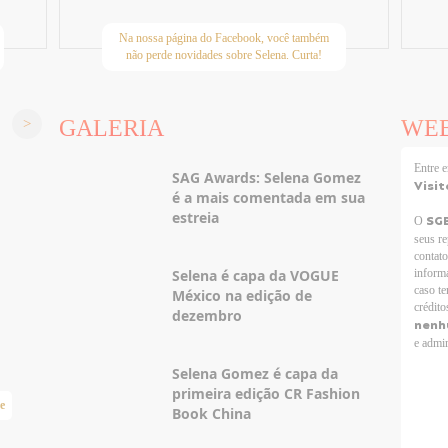
Na nossa página do Facebook, você também
não perde novidades sobre Selena. Curta!
GALERIA
WE
Entre
SAG Awards: Selena Gomez
Visit
é a mais comentada em sua
estreia
SG
O
seus r
contato
Selena é capa da VOGUE
informa
caso te
México na edição de
crédito
dezembro
nenh
e admir
Selena Gomez é capa da
primeira edição CR Fashion
e
Taylor Swift Brasil
Book China