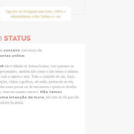
Siga-nos no Instagram para fotos, vídeos e
entretenimento sobre Selena e o site
STATUS
B
contato
 em
com nosso site
antes online:
BR
não é afiliado de Selena Gomez, seus parentes ou
epresentantes, também não somos e não temos o mínimo
 com a cantora e atriz. Todo o conteúdo do site, fotos,
ções, vídeos e gráficos, até então, pertencem ao site,
nha como provar ser de sua autoria e queira os devidos
Não temos
s, entre em contato conosco.
uma intenção de lucro,
site feito de fãs para fãs
adores da artista.
Selena Gomez Fans For Change