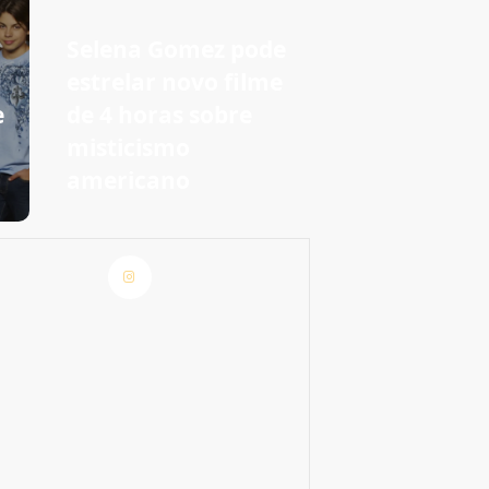
Selena Gomez pode
estrelar novo filme
e
de 4 horas sobre
m
misticismo
americano