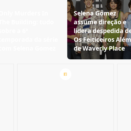
Only Murders In
Selena Gomez
The Building: tudo
assume direção e
sobre a 6ª
lidera despedida d
temporada da série
Os Feiticeiros Alé
com Selena Gomez
de Waverly Place