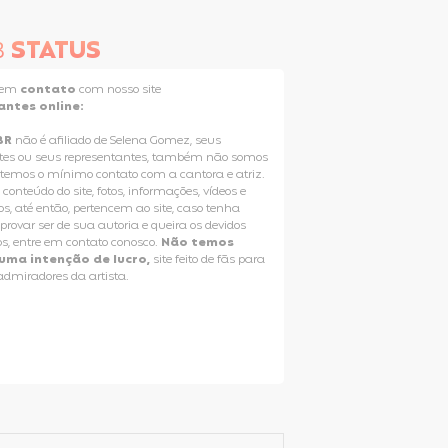
B
STATUS
e em
contato
com nosso site
antes online:
BR
não é afiliado de Selena Gomez, seus
tes ou seus representantes, também não somos
 temos o mínimo contato com a cantora e atriz.
 conteúdo do site, fotos, informações, vídeos e
os, até então, pertencem ao site, caso tenha
rovar ser de sua autoria e queira os devidos
os, entre em contato conosco.
Não temos
uma intenção de lucro,
site feito de fãs para
 admiradores da artista.
Selena Gomez Fans For Change
T