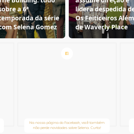
The Building: tudo
assume direção e
sobre a 6ª
lidera despedida d
temporada da série
Os Feiticeiros Alé
com Selena Gomez
de Waverly Place
Na nossa página do Facebook, você também
não perde novidades sobre Selena. Curta!