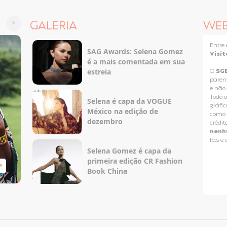
GALERIA
WE
Entr
SAG Awards: Selena Gomez
Visit
é a mais comentada em sua
estreia
O
SG
paren
e não
Todo o
Selena é capa da VOGUE
gráfic
México na edição de
como p
dezembro
crédit
nenh
fãs e
Selena Gomez é capa da
primeira edição CR Fashion
e
Taylor Swift Brasil
Book China