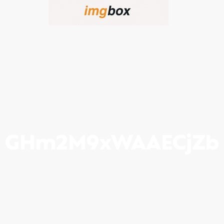
GHm2M9xWAAECjZb