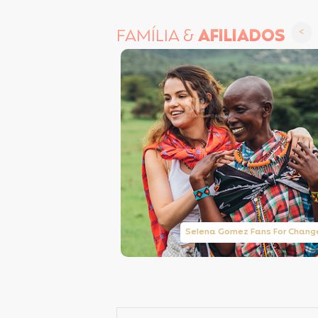
FAMÍLIA &
AFILIADOS
Taylor Swift Brasil
Selena Gomez Fans For Chang