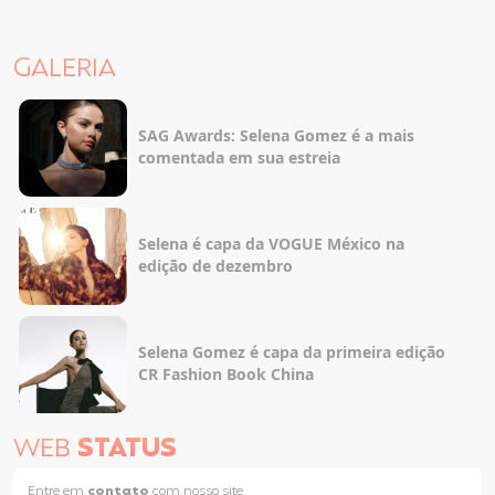
GALERIA
SAG Awards: Selena Gomez é a mais
comentada em sua estreia
Selena é capa da VOGUE México na
edição de dezembro
Selena Gomez é capa da primeira edição
CR Fashion Book China
WEB
STATUS
Entre em
contato
com nosso site