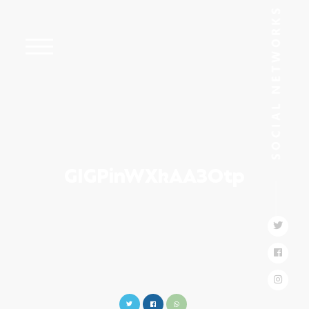
GIGPinWXkAA3Otp