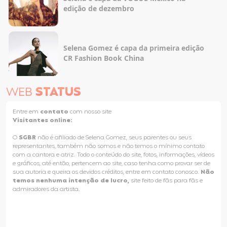
edição de dezembro
Selena Gomez é capa da primeira edição
CR Fashion Book China
WEB
STATUS
Entre em
contato
com nosso site
Visitantes online:
O
SGBR
não é afiliado de Selena Gomez, seus parentes ou seus
representantes, também não somos e não temos o mínimo contato
com a cantora e atriz. Todo o conteúdo do site, fotos, informações, vídeos
e gráficos, até então, pertencem ao site, caso tenha como provar ser de
sua autoria e queira os devidos créditos, entre em contato conosco.
Não
temos nenhuma intenção de lucro,
site feito de fãs para fãs e
admiradores da artista.