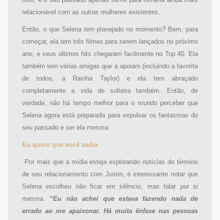
isso, e o seu passado apenas serve para torná-la ainda mais
relacionável com as outras mulheres existentes.
Então, o que Selena tem planejado no momento? Bem, para
começar, ela tem três filmes para serem lançados no próximo
ano, e seus últimos hits chegaram facilmente no Top 40. Ela
também tem várias amigas que a apoiam (incluindo a favorita
de todos, a Rainha Taylor) e ela tem abraçado
completamente a vida de solteira também. Então, de
verdade, não há tempo melhor para o mundo perceber que
Selena agora está preparada para expulsar os fantasmas do
seu passado e ser ela mesma.
Eu quero que você saiba
Por mais que a mídia esteja explorando notícias do término
de seu relacionamento com Justin, é interessante notar que
Selena escolheu não ficar em silêncio, mas falar por si
mesma.
“Eu não achei que estava fazendo nada de
errado ao me apaixonar. Há muita ênfase nas pessoas