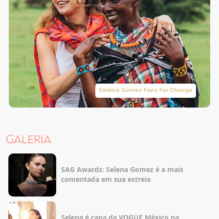
Selena Gomez Fans For Change
GALERIA
SAG Awards: Selena Gomez é a mais
comentada em sua estreia
Selena é capa da VOGUE México na