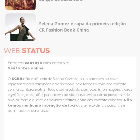
Selena Gomez é capa da primeira edição
CR Fashion Book China
WEB
STATUS
Entre em
contato
com nosso site
Visitantes online:
O
SGBR
não é afiliado de Selena Gomez, seus parentes ou seus
representantes, também não somos e não temos o mínimo contato
com a cantora e atriz. Todo o conteúdo do site, fotos, informações, vídeos
e gráficos, até então, pertencem ao site, caso tenha como provar ser de
sua autoria e queira os devidos créditos, entre em contato conosco.
Não
temos nenhuma intenção de lucro,
site feito de fãs para fãs e
admiradores da artista.