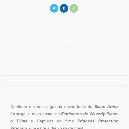
POSTAGEM POR:
BARROS ERIKA
12 JUL.2009
Confiram em nossa galeria novas fotos do
Sears Arrive
Lounge
, o novo poster de
Feiticeiros de Waverly Place:
o Filme
e Capturas do filme
Princess Protection
Program
, que estréia dia 26 deste mês!