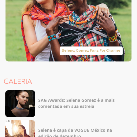
Selena Gomez Fans For Change
GALERIA
SAG Awards: Selena Gomez é a mais
comentada em sua estreia
Selena é capa da VOGUE México na
edição de dezembro