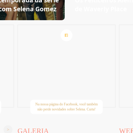
temporada da série
Os Feiticeiros Alé
com Selena Gomez
de Waverly Place
Na nossa página do Facebook, você também
não perde novidades sobre Selena. Curta!
GALERIA
WE