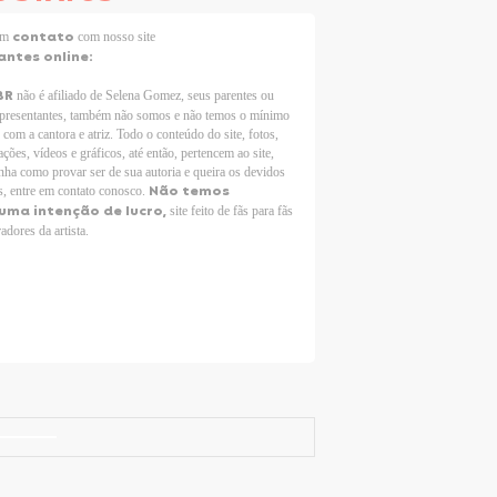
contato
 em
com nosso site
antes online:
BR
não é afiliado de Selena Gomez, seus parentes ou
epresentantes, também não somos e não temos o mínimo
 com a cantora e atriz. Todo o conteúdo do site, fotos,
ções, vídeos e gráficos, até então, pertencem ao site,
nha como provar ser de sua autoria e queira os devidos
Não temos
s, entre em contato conosco.
uma intenção de lucro,
site feito de fãs para fãs
adores da artista.
Selena Gomez Fans For Change