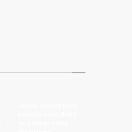
Selena Gomez pode
estrelar novo filme
e
de 4 horas sobre