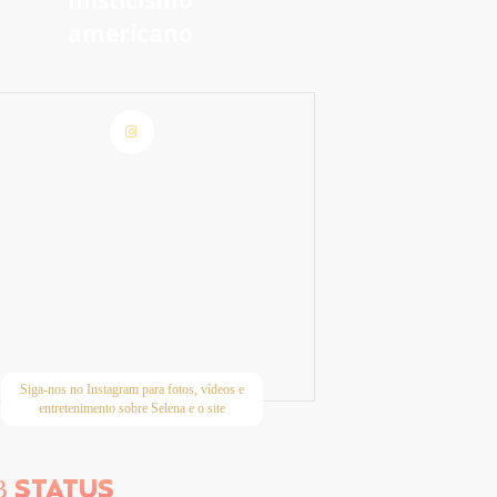
m
misticismo
americano
Siga-nos no Instagram para fotos, vídeos e
entretenimento sobre Selena e o site
STATUS
B