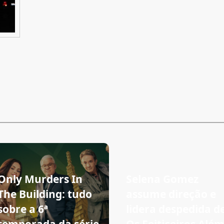
Only Murders In
Selena Gomez
The Building: tudo
assume direção e
sobre a 6ª
lidera despedida d