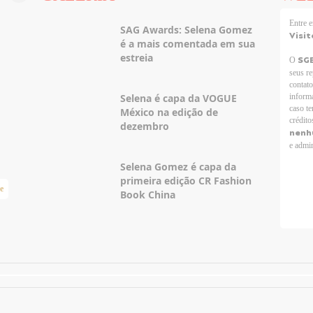
Entre
SAG Awards: Selena Gomez
Visit
é a mais comentada em sua
estreia
SG
O
seus r
contato
Selena é capa da VOGUE
informa
caso te
México na edição de
crédito
dezembro
nenh
e admir
Selena Gomez é capa da
primeira edição CR Fashion
e
Taylor Swift Brasil
Book China