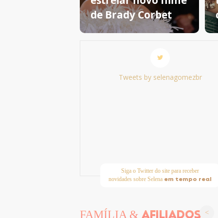
estrelar novo filme
de Brady Corbet
Tweets by selenagomezbr
Siga o Twitter do site para receber
em tempo real
novidades sobre Selena
AFILIADOS
FAMÍLIA &