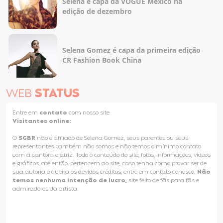
Selena é capa da VOGUE México na
edição de dezembro
Selena Gomez é capa da primeira edição
CR Fashion Book China
WEB
STATUS
Entre em
contato
com nosso site
Visitantes online:
O
SGBR
não é afiliado de Selena Gomez, seus parentes ou seus
representantes, também não somos e não temos o mínimo contato
com a cantora e atriz. Todo o conteúdo do site, fotos, informações, vídeos
e gráficos, até então, pertencem ao site, caso tenha como provar ser de
sua autoria e queira os devidos créditos, entre em contato conosco.
Não
temos nenhuma intenção de lucro,
site feito de fãs para fãs e
admiradores da artista.