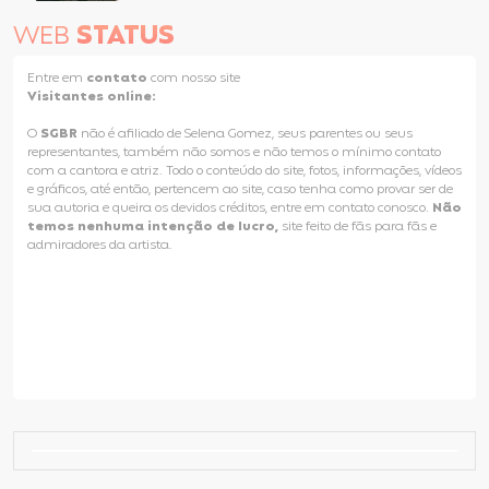
WEB
STATUS
Entre em
contato
com nosso site
Visitantes online:
O
SGBR
não é afiliado de Selena Gomez, seus parentes ou seus
representantes, também não somos e não temos o mínimo contato
com a cantora e atriz. Todo o conteúdo do site, fotos, informações, vídeos
e gráficos, até então, pertencem ao site, caso tenha como provar ser de
sua autoria e queira os devidos créditos, entre em contato conosco.
Não
temos nenhuma intenção de lucro,
site feito de fãs para fãs e
admiradores da artista.