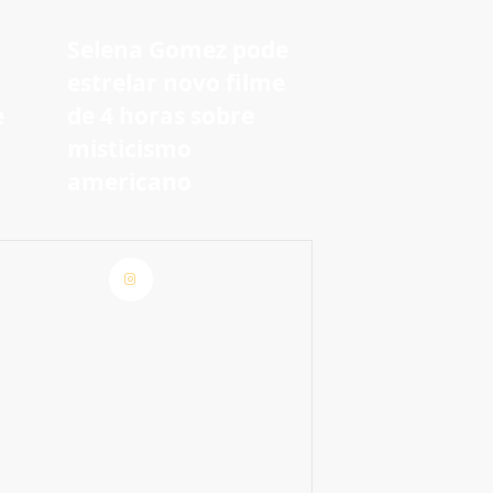
Selena Gomez pode
estrelar novo filme
e
de 4 horas sobre
m
misticismo
americano