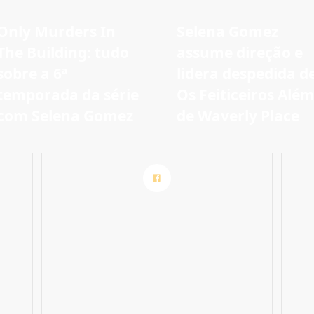
Only Murders In
Selena Gomez
The Building: tudo
assume direção e
sobre a 6ª
lidera despedida d
temporada da série
Os Feiticeiros Alé
com Selena Gomez
de Waverly Place