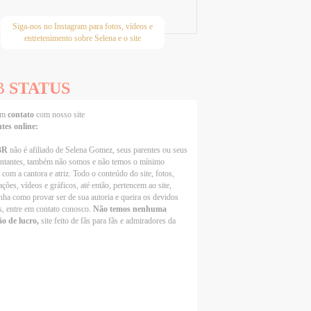
Siga-nos no Instagram para fotos, vídeos e
entretenimento sobre Selena e o site
B
STATUS
 em
contato
com nosso site
ntes online:
BR
não é afiliado de Selena Gomez, seus parentes ou seus
entantes, também não somos e não temos o mínimo
 com a cantora e atriz. Todo o conteúdo do site, fotos,
ções, vídeos e gráficos, até então, pertencem ao site,
nha como provar ser de sua autoria e queira os devidos
s, entre em contato conosco.
Não temos nenhuma
ão de lucro,
site feito de fãs para fãs e admiradores da
Selena Gomez Fans For Change