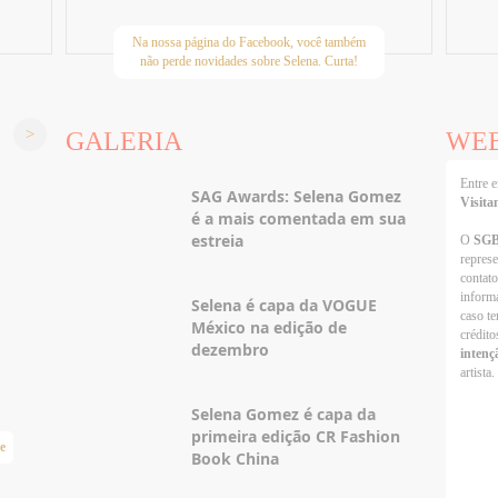
Na nossa página do Facebook, você também
não perde novidades sobre Selena. Curta!
GALERIA
WE
Entre
SAG Awards: Selena Gomez
Visita
é a mais comentada em sua
estreia
O
SG
repres
contato
informa
Selena é capa da VOGUE
caso te
México na edição de
crédito
dezembro
intenç
artista.
Selena Gomez é capa da
primeira edição CR Fashion
e
Taylor Swift Brasil
Book China