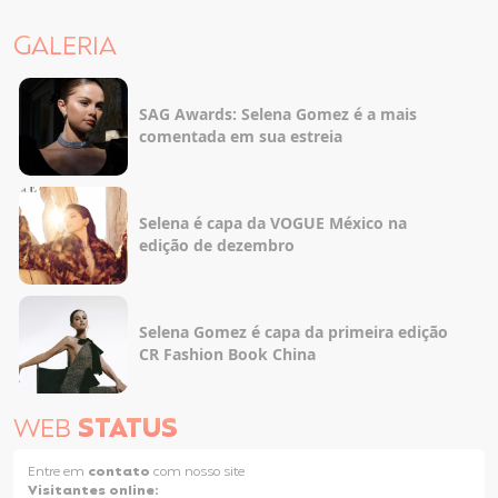
GALERIA
SAG Awards: Selena Gomez é a mais
comentada em sua estreia
Selena é capa da VOGUE México na
edição de dezembro
Selena Gomez é capa da primeira edição
CR Fashion Book China
WEB
STATUS
Entre em
contato
com nosso site
Visitantes online: