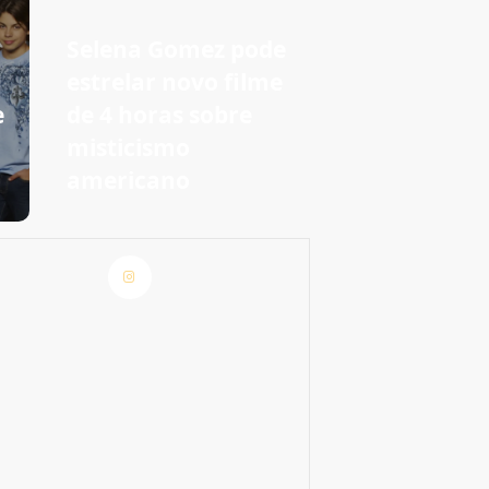
Selena Gomez pode
estrelar novo filme
e
de 4 horas sobre
m
misticismo
americano