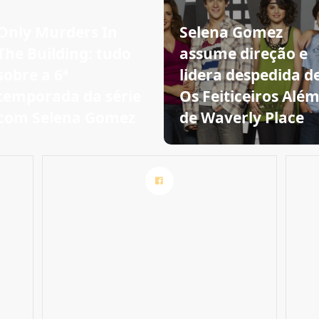
Only Murders In
Selena Gomez
The Building: tudo
assume direção e
sobre a 6ª
lidera despedida d
temporada da série
Os Feiticeiros Alé
com Selena Gomez
de Waverly Place