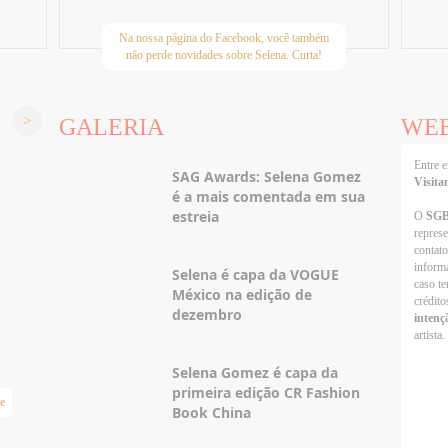
Na nossa página do Facebook, você também
não perde novidades sobre Selena. Curta!
GALERIA
WE
Entre
SAG Awards: Selena Gomez
Visita
é a mais comentada em sua
estreia
O
SG
repres
contato
informa
Selena é capa da VOGUE
caso te
México na edição de
crédito
dezembro
intenç
artista.
Selena Gomez é capa da
primeira edição CR Fashion
e
Taylor Swift Brasil
Book China