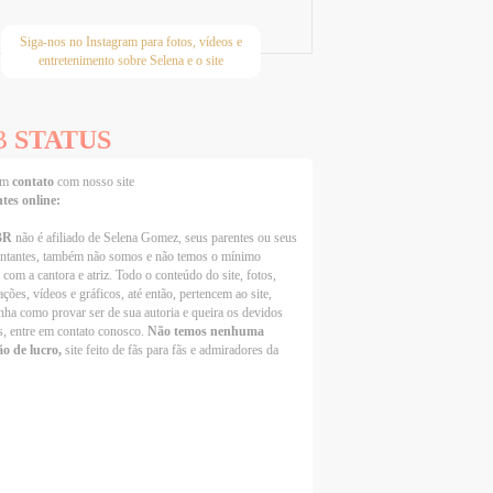
Siga-nos no Instagram para fotos, vídeos e
entretenimento sobre Selena e o site
B
STATUS
 em
contato
com nosso site
ntes online:
BR
não é afiliado de Selena Gomez, seus parentes ou seus
entantes, também não somos e não temos o mínimo
 com a cantora e atriz. Todo o conteúdo do site, fotos,
ções, vídeos e gráficos, até então, pertencem ao site,
nha como provar ser de sua autoria e queira os devidos
s, entre em contato conosco.
Não temos nenhuma
ão de lucro,
site feito de fãs para fãs e admiradores da
Selena Gomez Fans For Change