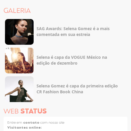
GALERIA
SAG Awards: Selena Gomez é a mais
comentada em sua estreia
Selena é capa da VOGUE México na
edição de dezembro
Selena Gomez é capa da primeira edição
CR Fashion Book China
WEB
STATUS
Entre em
contato
com nosso site
Visitantes online: