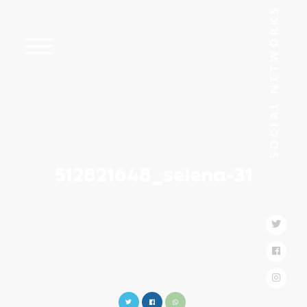
512821648_selena-31