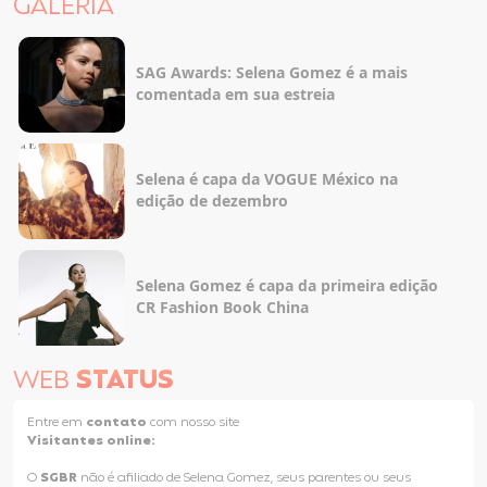
GALERIA
SAG Awards: Selena Gomez é a mais
comentada em sua estreia
Selena é capa da VOGUE México na
edição de dezembro
Selena Gomez é capa da primeira edição
CR Fashion Book China
WEB
STATUS
Entre em
contato
com nosso site
Visitantes online:
O
SGBR
não é afiliado de Selena Gomez, seus parentes ou seus