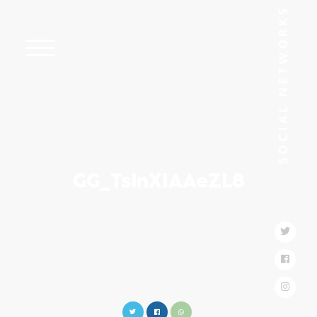
GG_TslnXIAAeZL8