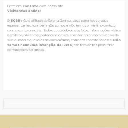
Entre em
contato
com nosso site
Visitantes online:
O
SGBR
não é afiliado de Selena Gomez, seus parentes ou seus
representantes, também não somos e não temos o mínimo contato
com a cantora e atriz. Todo o conteúdo do site, fotos, informações, vídeos
e gráficos, até então, pertencem ao site, caso tenha como provar ser de
sua autoria e queira os devidos créditos, entre em contato conosco.
Não
temos nenhuma intenção de lucro,
site feito de fãs para fãs e
admiradores da artista.